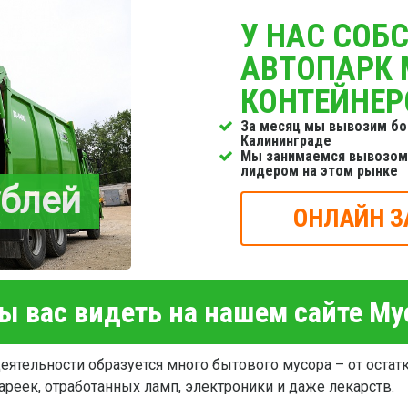
У НАС СОБ
АВТОПАРК
КОНТЕЙНЕР
За месяц мы вывозим бо
Калининграде
Мы занимаемся вывозом 
лидером на этом рынке
ублей
ОНЛАЙН З
 вас видеть на нашем сайте М
ятельности образуется много бытового мусора – от остат
ареек, отработанных ламп, электроники и даже лекарств.